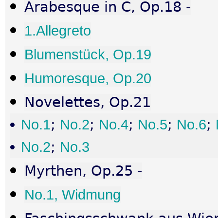
Arabesque in C, Op.18 -
1.Allegreto
Blumenstück, Op.19
Humoresque, Op.20
Novelettes, Op.21
No.1
;
No.2
;
No.4
;
No.5
;
No.6
;
No.2
;
No.3
Myrthen, Op.25 -
No.1, Widmung