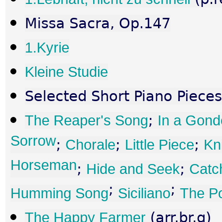
Missa Sacra, Op.147
1.Kyrie
Kleine Studie
Selected Short Piano Pieces
The Reaper's Song
;
In a Gond
Sorrow
;
Chorale
;
Little Piece
;
Kn
Horseman
;
Hide and Seek
;
Catc
;
;
Humming Song
Siciliano
The P
The Happy Farmer
(arr.br.q)