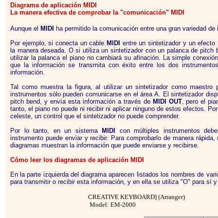
Diagrama de aplicación
MIDI
La manera efectiva de comprobar la "comunicación"
MIDI
Aunque el
MIDI
ha permitido la comunicación entre una gran variedad de 
Por ejemplo, si conecta un cable
MIDI
entre un sintetizador y un efecto
la manera deseada. O si utiliza un sintetizador con un palanca de pitch 
utilizar la palanca el piano no cambiará su afinación. La simple conexi
que la información se transmita con éxito entre los dos instrumen
información.
Tal como muestra la figura, al utilizar un sintetizador como maestro
p
instrumentos sólo pueden comunicarse en el área A. El sintetizador dis
pitch bend, y envía esta información a través de
MIDI
OUT
, pero el pi
tanto, el piano no puede ni recibir ni aplicar ninguno de estos efectos. Por
celeste, un control que el sintetizador no puede comprender.
Por lo tanto, en un sistema
MIDI
con múltiples instrumentos debe
instrumento puede enviar y recibir. Para comprobarlo de manera rápida
diagramas muestran la información que puede enviarse y recibirse.
Cómo leer los diagramas de aplicación MIDI
En la parte izquierda del diagrama aparecen listados los nombres de var
para transmitir o recibir esta información, y en ella se utiliza "O" para s
CREATIVE KEYBOARD] (Arrange
Model: EM-2000 Ve