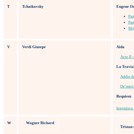
T
Tchaikovsky
Eugene On
Par
Par
Mig
V
Verdi Giusepe
Aida
Acto II 
La Travia
Addio de
De' miei 
Requiem
Ingemisco 
W
Wagner Richard
Tristan 