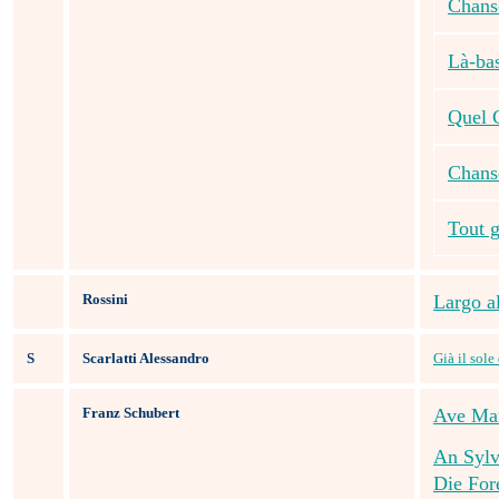
Chans
Là-bas
Quel 
Chanso
Tout g
Rossini
Largo a
S
Scarlatti Alessandro
Già il sol
Franz Schubert
Ave Mar
An Sylv
Die For