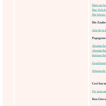
Dans un boi
Das Veilc
Die kleine
Die Zaube
Aria de la
Papageno/
Alemán/In
Alemán/Ita
Italiano/In
Gesellenre
Sehnsucht
Cosi fan tu
Un' aura a
Don Giov