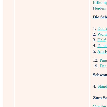
Erlköni
Heidenr
Die Sch
1.
Das 
2.
Wohi
3.
Halt!
4.
Dank
5.
Am F
12.
Pau
19.
Der
Schwan
4.
Stän
Zum Sa
Versión