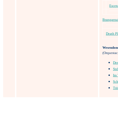
Escen
Brangaena
Death P
Wesendon
(Orquestac
Der
Ste
Im 
Sc
Tr