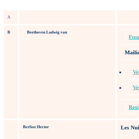
A
B
Beethoven Ludwig van
Freu
Mailie
Ve
Ve
Resi
Berlioz Hector
Les Nui