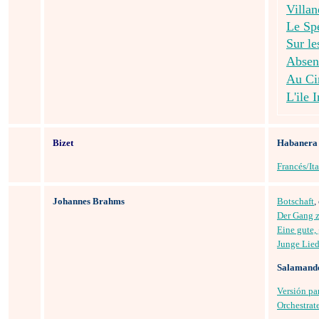
Villan
Le Spe
Sur l
Absen
Au Ci
L'ile 
Bizet
Habanera
Francés/It
Johannes Brahms
Botschaft
,
Der Gang 
Eine gute,
Junge Lied
Salamander
Versión pa
Orchestrat