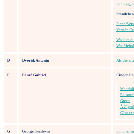
Sonntag
, 
Ständchen,
Piano/Vers
Versión Or
Wie bist d
Wie Melodi
D
Dvorák Antonin
Als die alt
F
Fauré Gabriel
Cinq mélod
Mandol
En sour
Green
À Clym
C'est ex
G
George Gershwin
Summerti