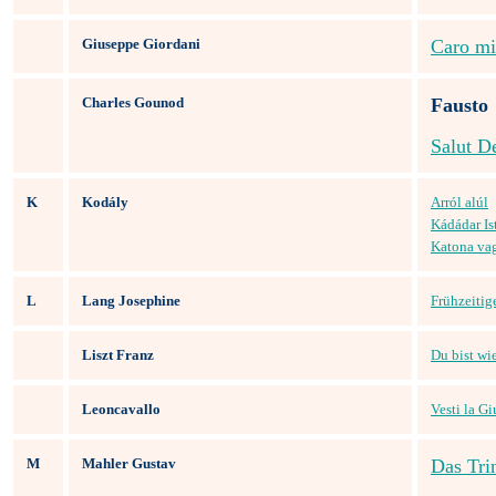
Giuseppe Giordani
Caro mi
Charles Gounod
Fausto
Salut D
K
Kodály
Arról alúl
Kádádar Is
Katona va
L
Lang Josephine
Frühzeitig
Liszt Franz
Du bist wi
Leoncavallo
Vesti la G
M
Mahler Gustav
Das Tri