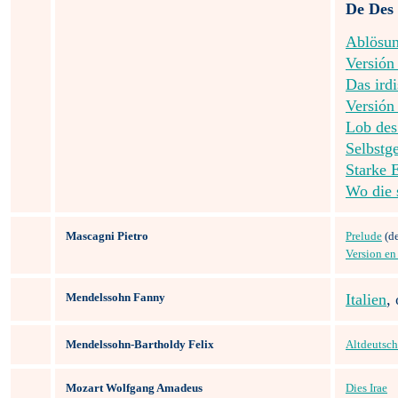
De Des
Ablösu
Versión
Das ird
Versión
Lob des
Selbstg
Starke 
Wo die 
Mascagni Pietro
Prelude
(d
Version e
Mendelssohn Fanny
Italien
,
Mendelssohn-Bartholdy Felix
Altdeutsch
Mozart Wolfgang Amadeus
Dies Irae