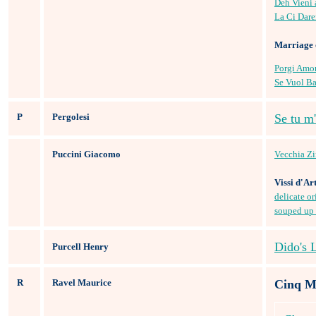
Deh Vieni a
La Ci Dar
Marriage 
Porgi Amo
Se Vuol Ba
P
Pergolesi
Se tu m
Puccini Giacomo
Vecchia Zi
Vissi d'Ar
delicate or
souped up 
Dido's 
Purcell Henry
R
Ravel Maurice
Cinq Mé